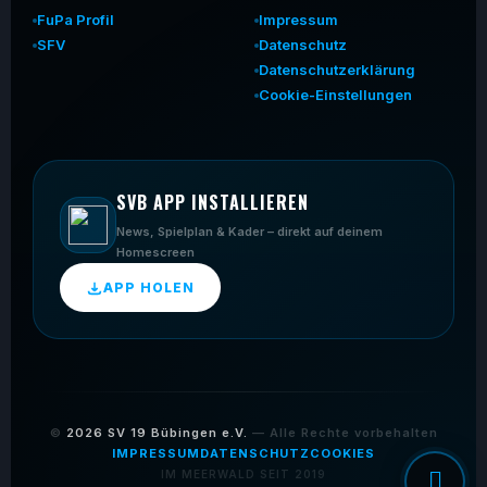
FuPa Profil
Impressum
SFV
Datenschutz
Datenschutzerklärung
Cookie-Einstellungen
SVB APP INSTALLIEREN
News, Spielplan & Kader – direkt auf deinem
Homescreen
APP HOLEN
©
2026
SV 19 Bübingen e.V.
— Alle Rechte vorbehalten
IMPRESSUM
DATENSCHUTZ
COOKIES
IM MEERWALD SEIT 2019