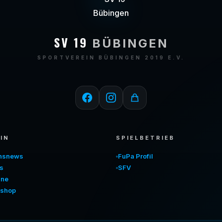
SV 19
BÜBINGEN
SPORTVEREIN BÜBINGEN 2019 E.V.
IN
SPIELBETRIEB
insnews
FuPa Profil
s
SFV
ine
shop