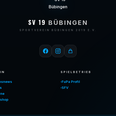
SV 19
BÜBINGEN
SPORTVEREIN BÜBINGEN 2019 E.V.
IN
SPIELBETRIEB
insnews
FuPa Profil
s
SFV
ine
shop