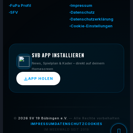
FuPa Profil
Impressum
SFV
Datenschutz
Datenschutzerklärung
Cookie-Einstellungen
SVB APP INSTALLIEREN
News, Spielplan & Kader – direkt auf deinem
Homescreen
APP HOLEN
©
2026
SV 19 Bübingen e.V.
— Alle Rechte vorbehalten
IMPRESSUM
DATENSCHUTZ
COOKIES
IM MEERWALD SEIT 2019