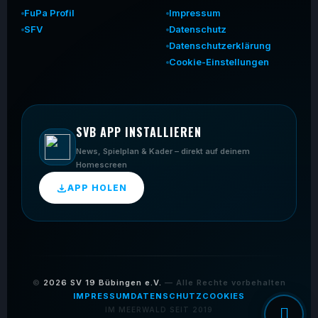
FuPa Profil
Impressum
SFV
Datenschutz
Datenschutzerklärung
Cookie-Einstellungen
SVB APP INSTALLIEREN
News, Spielplan & Kader – direkt auf deinem
Homescreen
APP HOLEN
©
2026
SV 19 Bübingen e.V.
— Alle Rechte vorbehalten
IMPRESSUM
DATENSCHUTZ
COOKIES
IM MEERWALD SEIT 2019