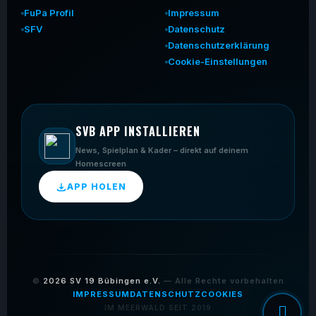
FuPa Profil
Impressum
SFV
Datenschutz
Datenschutzerklärung
Cookie-Einstellungen
SVB APP INSTALLIEREN
News, Spielplan & Kader – direkt auf deinem
Homescreen
APP HOLEN
©
2026
SV 19 Bübingen e.V.
— Alle Rechte vorbehalten
IMPRESSUM
DATENSCHUTZ
COOKIES
IM MEERWALD SEIT 2019