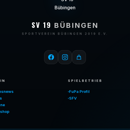
SV 19
BÜBINGEN
SPORTVEREIN BÜBINGEN 2019 E.V.
IN
SPIELBETRIEB
insnews
FuPa Profil
s
SFV
ine
shop