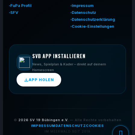
FuPa Profil
Impressum
SFV
Datenschutz
Datenschutzerklärung
Cookie-Einstellungen
SVB APP INSTALLIEREN
News, Spielplan & Kader – direkt auf deinem
Homescreen
APP HOLEN
©
2026
SV 19 Bübingen e.V.
— Alle Rechte vorbehalten
IMPRESSUM
DATENSCHUTZ
COOKIES
IM MEERWALD SEIT 2019