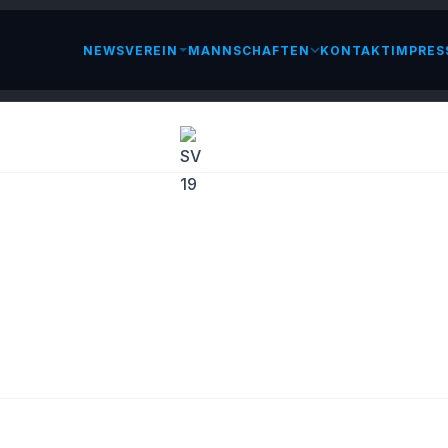
NEWS
VEREIN
MANNSCHAFTEN
KONTAKT
IMPRES
LESEN
SPIELTAG!
OBER 2021
BEITRAG TEILEN