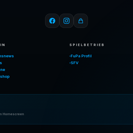
IN
SPIELBETRIEB
insnews
FuPa Profil
s
SFV
ine
shop
nem Homescreen