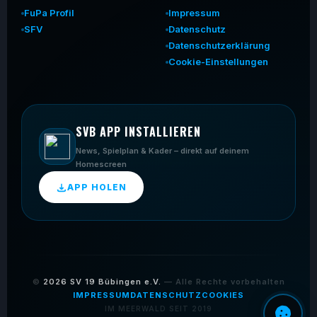
FuPa Profil
Impressum
SFV
Datenschutz
Datenschutzerklärung
Cookie-Einstellungen
SVB APP INSTALLIEREN
News, Spielplan & Kader – direkt auf deinem
Homescreen
APP HOLEN
©
2026
SV 19 Bübingen e.V.
— Alle Rechte vorbehalten
IMPRESSUM
DATENSCHUTZ
COOKIES
IM MEERWALD SEIT 2019