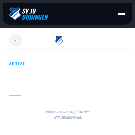
SV 19
BÜBINGEN
LESEN
AKTIVE
1. PUNKTSPIEL DER MÄNNER – SONNTAG
01.08.2021
28. JULI 2021
Wir freuen uns auf EUCH!!!!
WIR.GEMEINSAM.