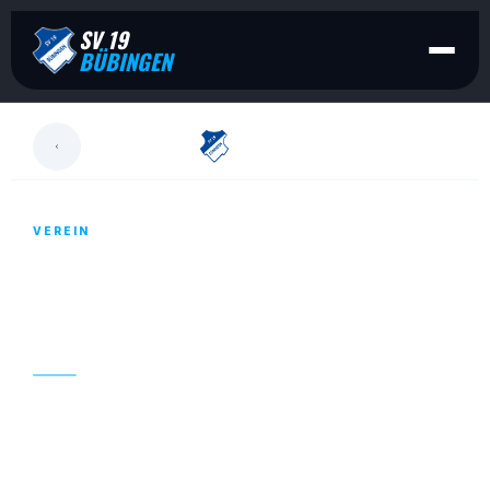
SV 19
BÜBINGEN
LESEN
VEREIN
WEITERHIN GESUCHT UND AUCH SCHON
GEFUNDEN: SPONSOREN FÜR UNSEREN
NEUEN SPIELPLATZ!
26. APRIL 2021
DIESE TAFEL WIRD UNSEREN