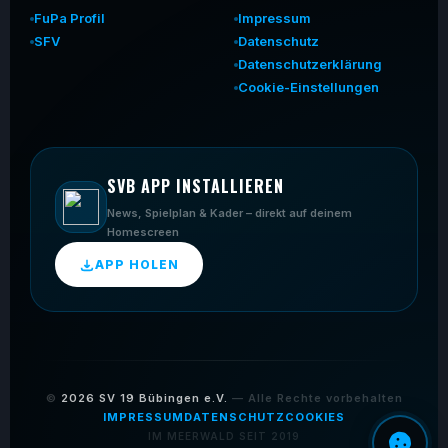
FuPa Profil
Impressum
SFV
Datenschutz
Datenschutzerklärung
Cookie-Einstellungen
SVB APP INSTALLIEREN
News, Spielplan & Kader – direkt auf deinem
Homescreen
APP HOLEN
©
2026
SV 19 Bübingen e.V.
— Alle Rechte vorbehalten
IMPRESSUM
DATENSCHUTZ
COOKIES
IM MEERWALD SEIT 2019