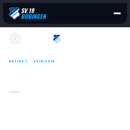
SV 19
BÜBINGEN
LESEN
AKTIVE 1. - 2018/2019
AKTIVE – TESTSPIELE AM WE ENTFALLEN,
DIENSTAG JETZT DOCH NOCH IN BREBACH
20. JULI 2018
Die für Samstag und Sonntag vorgesehenen
Vorbereitungsspiele gegen Riegelsberg und in
Walpershofen sind ersatzlos gestrichen.