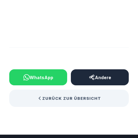
Der am vergangenen Mittwoch ausgefallene Test
beim SC Halberg Brebach wird dafür am Dienstag,
19.00 h, nachgeholt. Spielort bleibt Brebach.
BEITRAG TEILEN
WhatsApp
Andere
ZURÜCK ZUR ÜBERSICHT