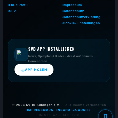
FuPa Profil
Impressum
SFV
Datenschutz
Datenschutzerklärung
Cookie-Einstellungen
SVB APP INSTALLIEREN
News, Spielplan & Kader – direkt auf deinem
Homescreen
APP HOLEN
©
2026
SV 19 Bübingen e.V.
— Alle Rechte vorbehalten
IMPRESSUM
DATENSCHUTZ
COOKIES
IM MEERWALD SEIT 2019