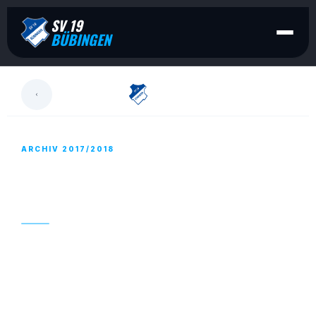
SV 19
BÜBINGEN
LESEN
ARCHIV 2017/2018
FÜNF-TAGE-VORSCHAU – SAMSTAG, 28.
APRIL BIS DIENSTAG, 2. MAI 2018
27. APRIL 2018
Fußball daheim, Fußball auswärts und am 1. Mai
großes Maifest im Meerwald. Ein mächtig langes
Wochenende steht bevor und beim SV 09 Bübingen