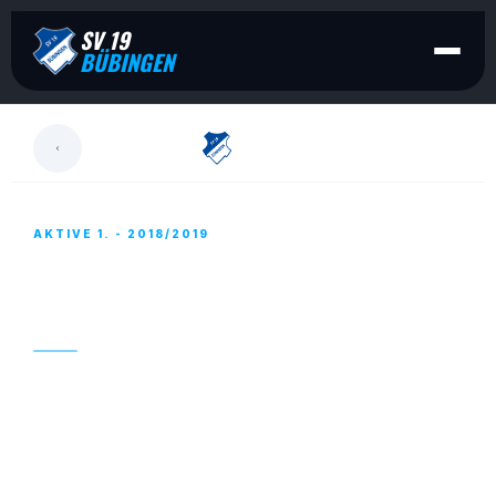
SV 19
BÜBINGEN
LESEN
AKTIVE 1. - 2018/2019
AKTIVE 1. – LARS ROTHE KEHRT NACH
BÜBINGEN ZURÜCK
12. APRIL 2018
Mit Lars Rothe (21) kehrt zur kommenden Saison ein
Bübinger Eigengewächs in den Meerwald zurück.
Nach Christian Reutenauer (29) die zweite