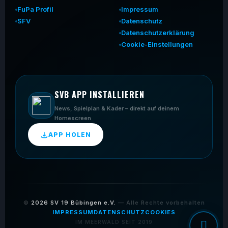
FuPa Profil
Impressum
SFV
Datenschutz
Datenschutzerklärung
Cookie-Einstellungen
SVB APP INSTALLIEREN
News, Spielplan & Kader – direkt auf deinem
Homescreen
APP HOLEN
©
2026
SV 19 Bübingen e.V.
— Alle Rechte vorbehalten
IMPRESSUM
DATENSCHUTZ
COOKIES
IM MEERWALD SEIT 2019