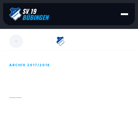
SV 19
BÜBINGEN
LESEN
ARCHIV 2017/2018
DER NEUE MEERWALDKURIER IST DA:
FEBRUAR 2018
22. FEBRUAR 2018
Der Fußballförderverein Bübingen e.V. präsentiert: