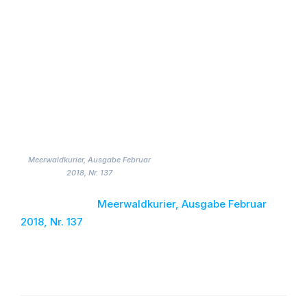
Die neuste Ausgabe des Meerwaldkurier.
Nein, auf dem Tisch liegt er noch nicht, der neue
Meerwaldkurier. Erst ein Mal nur hier – vorab online,
zum runterladen!
Hier als
Meerwaldkurier, Ausgabe Februar
2018, Nr. 137
PDF.Dokument:
Meerwaldkurier, Ausgabe Februar
2018, Nr. 137