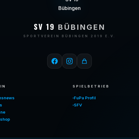
SV 19
BÜBINGEN
SPORTVEREIN BÜBINGEN 2019 E.V.
IN
SPIELBETRIEB
insnews
FuPa Profil
s
SFV
ine
shop