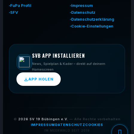
FuPa Profil
Impressum
SFV
Datenschutz
Datenschutzerklärung
Cookie-Einstellungen
SVB APP INSTALLIEREN
News, Spielplan & Kader – direkt auf deinem
Homescreen
APP HOLEN
©
2026
SV 19 Bübingen e.V.
— Alle Rechte vorbehalten
IMPRESSUM
DATENSCHUTZ
COOKIES
IM MEERWALD SEIT 2019