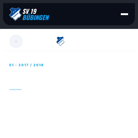
SV 19
BÜBINGEN
LESEN
E1 - 2017 / 2018
E-JUGEND – WEIHNACHTSFEIER
25. DEZEMBER 2017
Auch die E-Jugend hatte Spaß bei eine sehr
gelungenen Weihnachtsfeier.
Am Donnerstag fanden wir uns kurzfristig zu einer
Weihnachtsfeier im Clubheim ein. Fast alle Kinder,