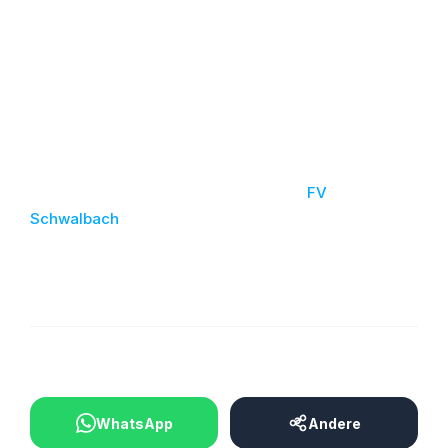
ACHTUNG: Anstoß ist bereits um 14.30 h!
Alles wissenswerte finden sie in unserem Stadionheft
“Der 09er”.
Der Klassenneuling aus Schwalbach belegt derzeit
den letzten Platz der Karlsbergliga Saarland. Und
das nach einer grandiosen Meisterschaft in der
vergangenen Saison. Mehr Infos hier:
FV
Schwalbach
BEITRAG TEILEN
WhatsApp
Andere