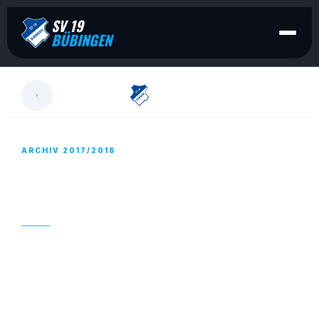
SV 19
BÜBINGEN
LESEN
ARCHIV 2017/2018
SCHWALBACHAUSGABE “DER 09ER”
ONLINE
03. NOVEMBER 2017
Am Sonntag erwarten wir im
eppers
-
Meerwaldstadion den FV Schwalbach.