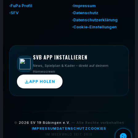
FuPa Profil
Impressum
SFV
Datenschutz
Datenschutzerklärung
Cookie-Einstellungen
SVB APP INSTALLIEREN
News, Spielplan & Kader – direkt auf deinem
Homescreen
APP HOLEN
©
2026
SV 19 Bübingen e.V.
— Alle Rechte vorbehalten
IMPRESSUM
DATENSCHUTZ
COOKIES
IM MEERWALD SEIT 2019