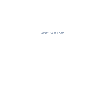
Abschluss hatten die Kinder ihren Spaß gehabt.
Wemm iss die Kirb!