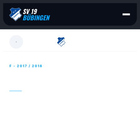
SV 19
BÜBINGEN
LESEN
F - 2017 / 2018
G/F-JUGEND – TRAINING EINMAL ANDERS
17. OKTOBER 2017
Diesmal wurde die Trainingseinheit auf die Kirmes
verlegt. Eltern, Kinder und Trainer trafen sich um
16:30 Uhr vor dem Eingang der Holzäppelhalle um
anschließend gemeinsam auf die Kirmes zu gehen.
Bei einer Runde Auto-Skooter und einem Eis zum