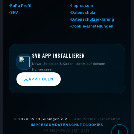
FuPa Profil
Impressum
SFV
Datenschutz
Datenschutzerklärung
Cookie-Einstellungen
SVB APP INSTALLIEREN
News, Spielplan & Kader – direkt auf deinem
Homescreen
APP HOLEN
©
2026
SV 19 Bübingen e.V.
— Alle Rechte vorbehalten
IMPRESSUM
DATENSCHUTZ
COOKIES
IM MEERWALD SEIT 2019