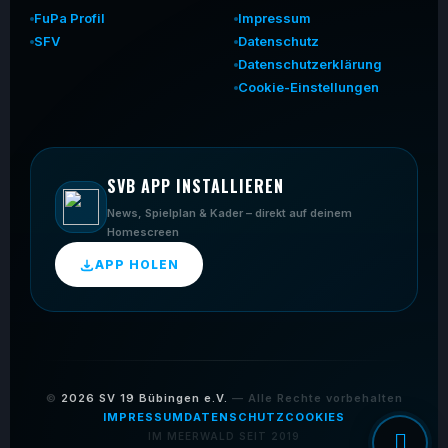
FuPa Profil
Impressum
SFV
Datenschutz
Datenschutzerklärung
Cookie-Einstellungen
SVB APP INSTALLIEREN
News, Spielplan & Kader – direkt auf deinem
Homescreen
APP HOLEN
©
2026
SV 19 Bübingen e.V.
— Alle Rechte vorbehalten
IMPRESSUM
DATENSCHUTZ
COOKIES
IM MEERWALD SEIT 2019