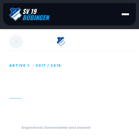
SV 19
BÜBINGEN
LESEN
AKTIVE 1. - 2017 / 2018
AKTIVE 1. – SAISONSTART IN DER
SAARLANDLIGA
27. JULI 2017
Samstag,
17.00 h, ist
es soweit.
Angenehmes Sommerwetter wird erwartet
Der SV 09