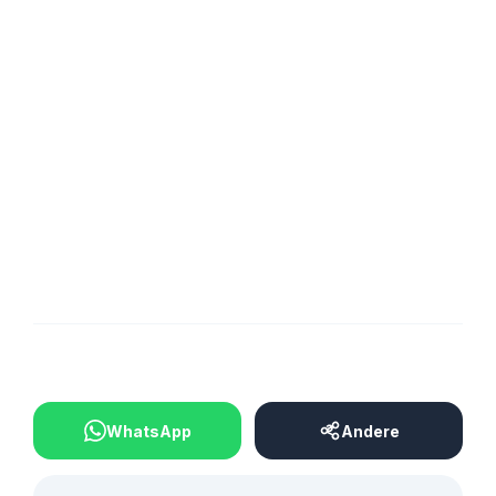
Bübingen startet in seine 10. Saarlandligasaison.
Und zu Gast wird gleich ein Aufsteiger sein denn die
U23 des FC Homburg macht im
eppers
-
Meerwaldstadion seine Aufwartung. Und unser SV
09 Bübingen geht in sein 10. Jahr Saarlandliga.
Seien sie also recht herzlich eingeladen und
genießen sie guten Fußballsport im Bübinger
Meerwald.
BEITRAG TEILEN
WhatsApp
Andere