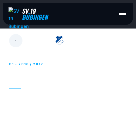
SV 19
BÜBINGEN
LESEN
D1 - 2016 / 2017
D1 – ARBEITSSIEG GEGEN DEN TBS
15. MAI 2017
Klarer Sieg trotz mäßiger Leistung
Im Heimspiel gegen den TBS Saarbrücken konnte