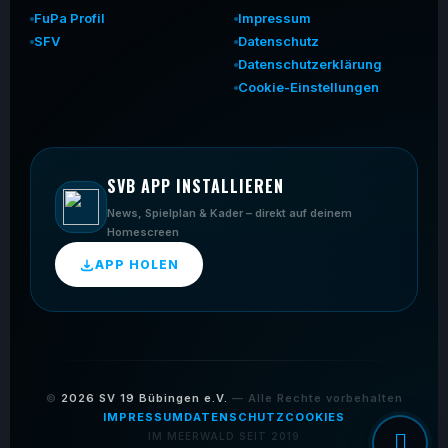
FuPa Profil
Impressum
SFV
Datenschutz
Datenschutzerklärung
Cookie-Einstellungen
SVB APP INSTALLIEREN
News, Spielplan & Kader – direkt auf deinem
Homescreen
APP HOLEN
©
2026
SV 19 Bübingen e.V.
— Alle Rechte vorbehalten
IMPRESSUM
DATENSCHUTZ
COOKIES
IM MEERWALD SEIT 2019