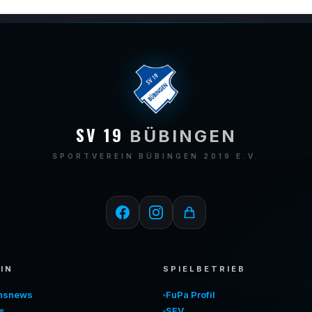
SV 19
BÜBINGEN
SPORTVEREIN BÜBINGEN 2019 E.V.
IN
SPIELBETRIEB
insnews
FuPa Profil
s
SFV