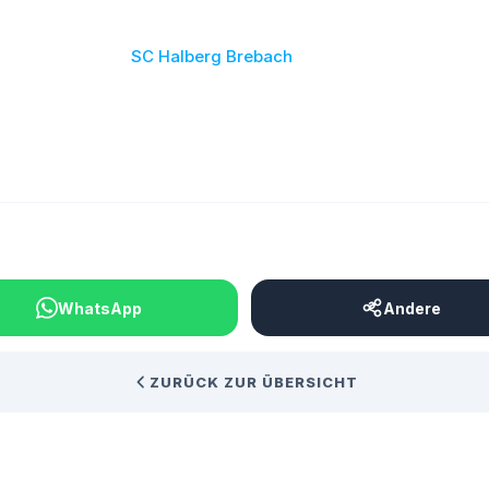
b sofort unser Heimspielheft online zur Verfügung.
 32, Nr.15 16/17:
SC Halberg Brebach
s: Unter “Archiv” – “Stadionheft 09er” können sie auch ältere
n des “09er” nachlesen. Viel Spaß dabei!
BEITRAG TEILEN
WhatsApp
Andere
ZURÜCK ZUR ÜBERSICHT