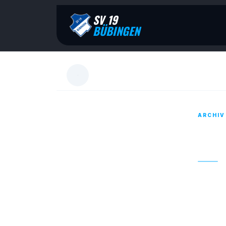
SV 19
BÜBINGEN
ARCHIV
STA
30. APR
Die Hal
Zum Sa