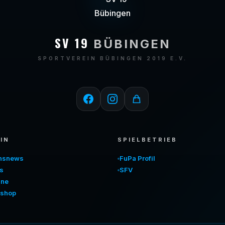
SV 19
BÜBINGEN
SPORTVEREIN BÜBINGEN 2019 E.V.
IN
SPIELBETRIEB
insnews
FuPa Profil
s
SFV
ine
shop