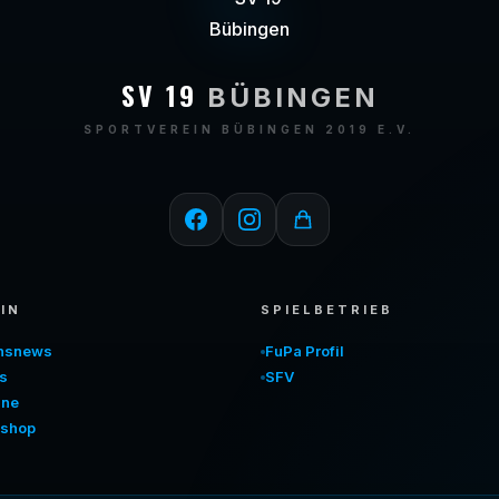
SV 19
BÜBINGEN
SPORTVEREIN BÜBINGEN 2019 E.V.
IN
SPIELBETRIEB
insnews
FuPa Profil
s
SFV
ine
shop