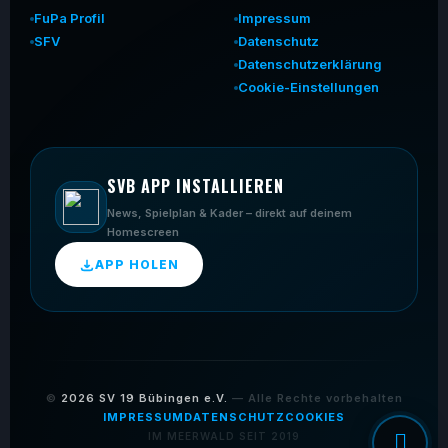
FuPa Profil
Impressum
SFV
Datenschutz
Datenschutzerklärung
Cookie-Einstellungen
SVB APP INSTALLIEREN
News, Spielplan & Kader – direkt auf deinem
Homescreen
APP HOLEN
©
2026
SV 19 Bübingen e.V.
— Alle Rechte vorbehalten
IMPRESSUM
DATENSCHUTZ
COOKIES
IM MEERWALD SEIT 2019