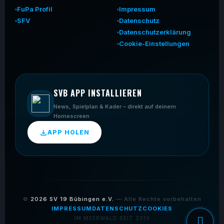
FuPa Profil
Impressum
SFV
Datenschutz
Datenschutzerklärung
Cookie-Einstellungen
SVB APP INSTALLIEREN
News, Spielplan & Kader – direkt auf deinem
Homescreen
APP HOLEN
©
2026
SV 19 Bübingen e.V.
— Alle Rechte vorbehalten
IMPRESSUM
DATENSCHUTZ
COOKIES
IM MEERWALD SEIT 2019